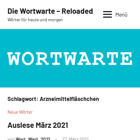
Zum
Die Wortwarte – Reloaded
Inhalt
Menü
Wörter für heute und morgen
springen
Schlagwort:
Arzneimittelfläschchen
Neue Wörter
Auslese März 2021
von
Wort_Wart_2021
27. März 2021
Keine