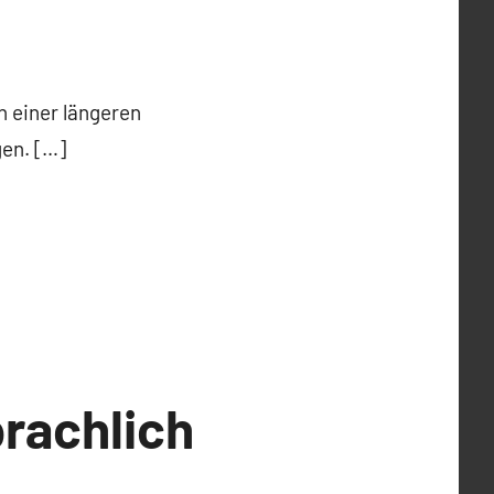
 einer längeren
gen. […]
prachlich