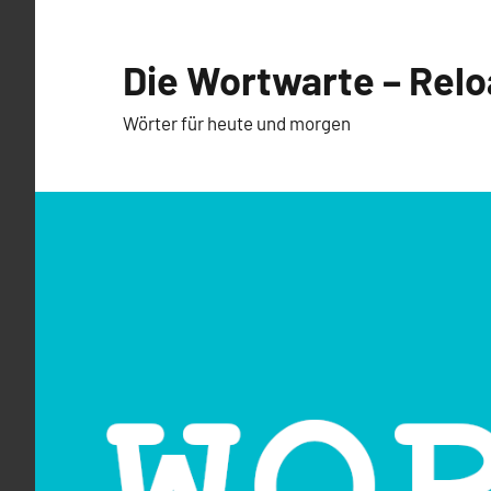
Zum
Inhalt
Die Wortwarte – Rel
springen
Wörter für heute und morgen