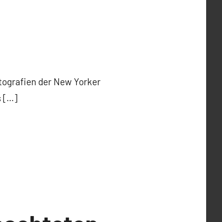
otografien der New Yorker
s […]