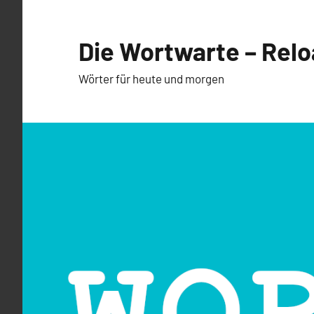
Zum
Inhalt
Die Wortwarte – Rel
springen
Wörter für heute und morgen