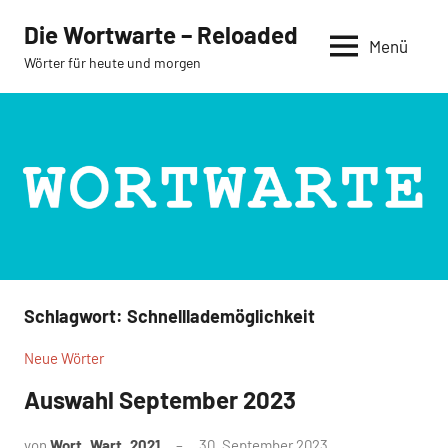
Zum
Die Wortwarte – Reloaded
Inhalt
Menü
Wörter für heute und morgen
springen
Schlagwort:
Schnelllademöglichkeit
Neue Wörter
Auswahl September 2023
von
Wort_Wart_2021
30. September 2023
Keine