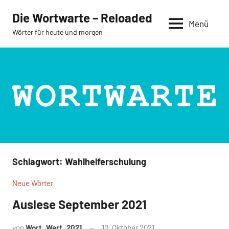
Zum
Die Wortwarte – Reloaded
Inhalt
Menü
Wörter für heute und morgen
springen
Schlagwort:
Wahlhelferschulung
Neue Wörter
Auslese September 2021
von
Wort_Wart_2021
10. Oktober 2021
Keine