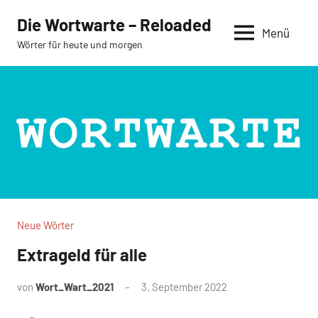
Zum
Die Wortwarte – Reloaded
Inhalt
Menü
Wörter für heute und morgen
springen
Neue Wörter
Extrageld für alle
von
Wort_Wart_2021
3. September 2022
Keine
Kommentare