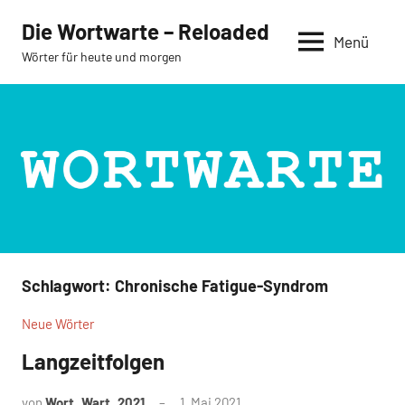
Zum
Die Wortwarte – Reloaded
Inhalt
Menü
Wörter für heute und morgen
springen
Schlagwort:
Chronische Fatigue-Syndrom
Neue Wörter
Langzeitfolgen
von
Wort_Wart_2021
1. Mai 2021
Keine