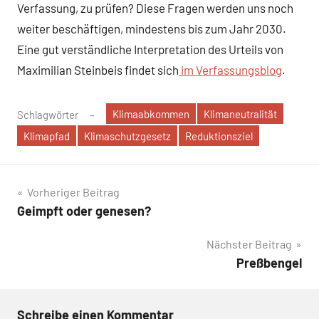
Verfassung, zu prüfen? Diese Fragen werden uns noch
weiter beschäftigen, mindestens bis zum Jahr 2030.
Eine gut verständliche Interpretation des Urteils von
Maximilian Steinbeis findet sich
im Verfassungsblog
.
Klimaabkommen
Klimaneutralität
Schlagwörter
Klimapfad
Klimaschutzgesetz
Reduktionsziel
Beitragsnavigation
Vorheriger Beitrag
Geimpft oder genesen?
Nächster Beitrag
Preßbengel
Schreibe einen Kommentar