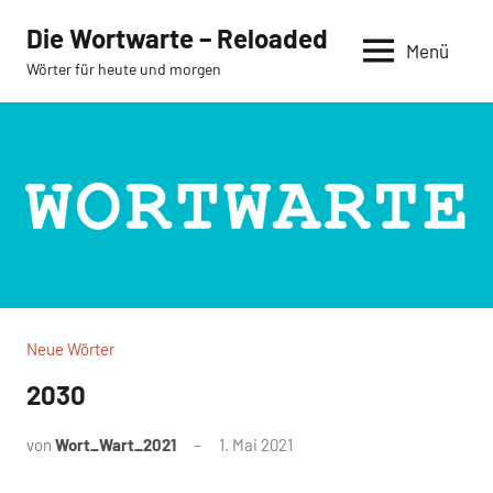
Zum
Die Wortwarte – Reloaded
Inhalt
Menü
Wörter für heute und morgen
springen
Neue Wörter
2030
von
Wort_Wart_2021
1. Mai 2021
Keine
Kommentare