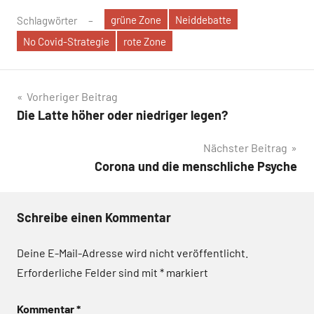
grüne Zone
Neiddebatte
Schlagwörter
No Covid-Strategie
rote Zone
Beitragsnavigation
Vorheriger Beitrag
Die Latte höher oder niedriger legen?
Nächster Beitrag
Corona und die menschliche Psyche
Schreibe einen Kommentar
Deine E-Mail-Adresse wird nicht veröffentlicht.
Erforderliche Felder sind mit
*
markiert
Kommentar
*