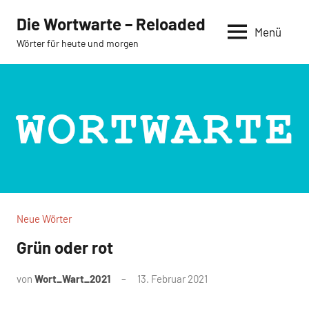
Zum
Die Wortwarte – Reloaded
Inhalt
Menü
Wörter für heute und morgen
springen
Neue Wörter
Grün oder rot
von
Wort_Wart_2021
13. Februar 2021
Keine
Kommentare