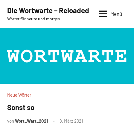
Zum
Die Wortwarte – Reloaded
Inhalt
Menü
Wörter für heute und morgen
springen
Neue Wörter
Sonst so
von
Wort_Wart_2021
8. März 2021
Keine
Kommentare