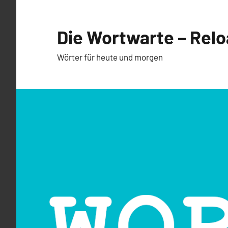
Zum
Inhalt
Die Wortwarte – Rel
springen
Wörter für heute und morgen