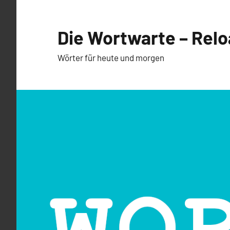
Zum
Inhalt
Die Wortwarte – Rel
springen
Wörter für heute und morgen