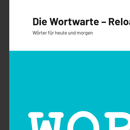
Zum
Inhalt
Die Wortwarte – Rel
springen
Wörter für heute und morgen