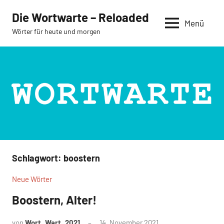
Zum
Die Wortwarte – Reloaded
Inhalt
Menü
Wörter für heute und morgen
springen
Schlagwort:
boostern
Neue Wörter
Boostern, Alter!
von
Wort_Wart_2021
14. November 2021
Keine