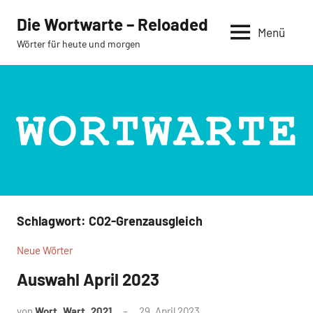
Zum
Die Wortwarte – Reloaded
Inhalt
Menü
Wörter für heute und morgen
springen
Schlagwort:
CO2-Grenzausgleich
Neue Wörter
Auswahl April 2023
von
Wort_Wart_2021
29. April 2023
Keine