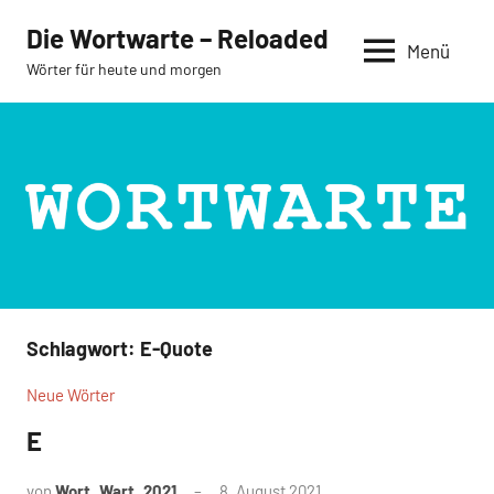
Zum
Die Wortwarte – Reloaded
Inhalt
Menü
Wörter für heute und morgen
springen
Schlagwort:
E-Quote
Neue Wörter
E
von
Wort_Wart_2021
8. August 2021
Keine