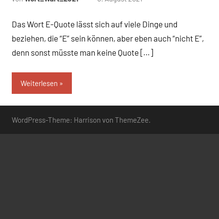
Kommentare
Das Wort E-Quote lässt sich auf viele Dinge und
beziehen, die “E” sein können, aber eben auch “nicht E”,
denn sonst müsste man keine Quote […]
Weiterlesen
WordPress-Theme: Harrison von ThemeZee.