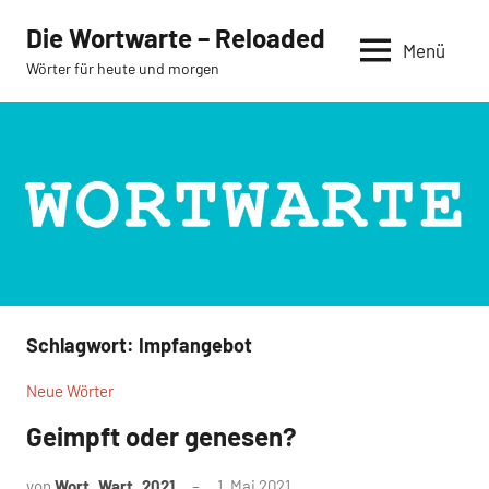
Zum
Die Wortwarte – Reloaded
Inhalt
Menü
Wörter für heute und morgen
springen
Schlagwort:
Impfangebot
Neue Wörter
Geimpft oder genesen?
von
Wort_Wart_2021
1. Mai 2021
Keine