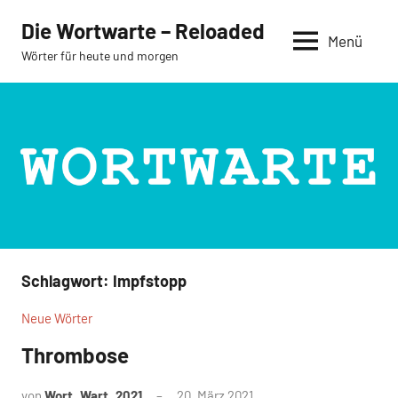
Zum
Die Wortwarte – Reloaded
Inhalt
Menü
Wörter für heute und morgen
springen
Schlagwort:
Impfstopp
Neue Wörter
Thrombose
von
Wort_Wart_2021
20. März 2021
Keine