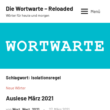
Zum
Die Wortwarte – Reloaded
Inhalt
Menü
Wörter für heute und morgen
springen
Schlagwort:
Isolationsregel
Neue Wörter
Auslese März 2021
von
Wort_Wart_2021
27. März 2021
Keine