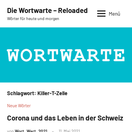
Zum
Die Wortwarte – Reloaded
Inhalt
Menü
Wörter für heute und morgen
springen
Schlagwort:
Killer-T-Zelle
Neue Wörter
Corona und das Leben in der Schweiz
von
Wort_Wart_2021
11. Mai 2021
Keine