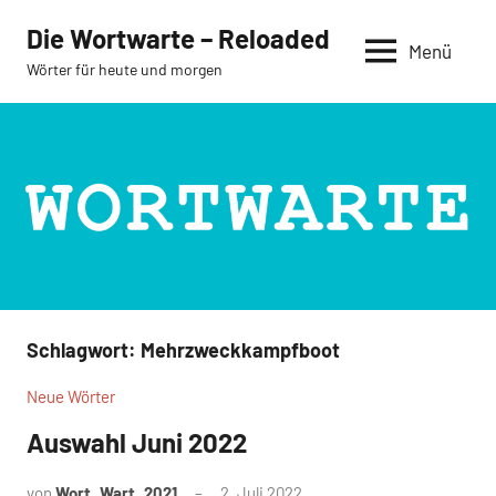
Zum
Die Wortwarte – Reloaded
Inhalt
Menü
Wörter für heute und morgen
springen
Schlagwort:
Mehrzweckkampfboot
Neue Wörter
Auswahl Juni 2022
von
Wort_Wart_2021
2. Juli 2022
Keine