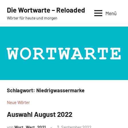
Zum
Die Wortwarte – Reloaded
Inhalt
Menü
Wörter für heute und morgen
springen
Schlagwort:
Niedrigwassermarke
Neue Wörter
Auswahl August 2022
von
Wort_Wart_2021
3. September 2022
Keine