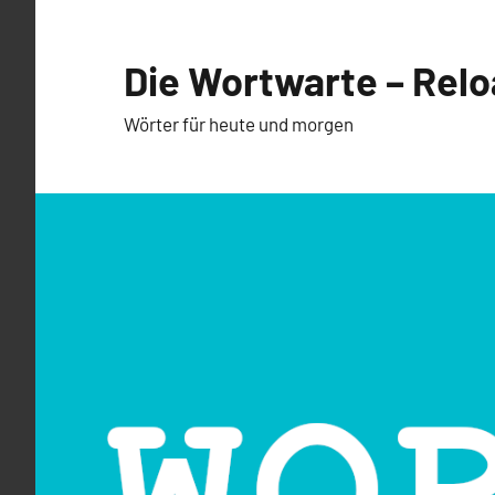
Zum
Inhalt
Die Wortwarte – Rel
springen
Wörter für heute und morgen