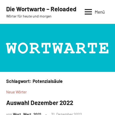
Zum
Die Wortwarte – Reloaded
Inhalt
Menü
Wörter für heute und morgen
springen
Schlagwort:
Potenzialsäule
Neue Wörter
Auswahl Dezember 2022
von
Wort_Wart_2021
31. Dezember 2022
Keine