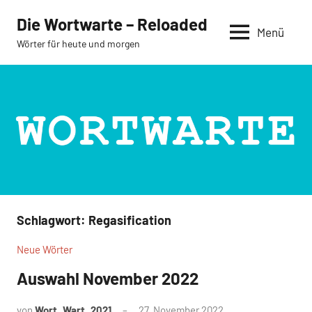
Zum
Die Wortwarte – Reloaded
Inhalt
Menü
Wörter für heute und morgen
springen
Schlagwort:
Regasification
Neue Wörter
Auswahl November 2022
von
Wort_Wart_2021
27. November 2022
Keine