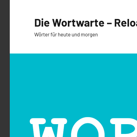
Zum
Inhalt
Die Wortwarte – Rel
springen
Wörter für heute und morgen