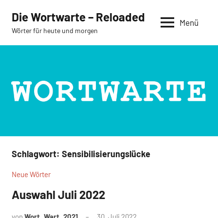
Zum
Die Wortwarte – Reloaded
Inhalt
Menü
Wörter für heute und morgen
springen
Schlagwort:
Sensibilisierungslücke
Neue Wörter
Auswahl Juli 2022
von
Wort_Wart_2021
30. Juli 2022
Keine