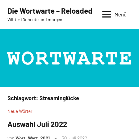
Zum
Die Wortwarte – Reloaded
Inhalt
Menü
Wörter für heute und morgen
springen
Schlagwort:
Streaminglücke
Neue Wörter
Auswahl Juli 2022
von
Wort_Wart_2021
30. Juli 2022
Keine