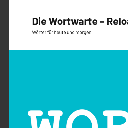
Zum
Inhalt
Die Wortwarte – Rel
springen
Wörter für heute und morgen