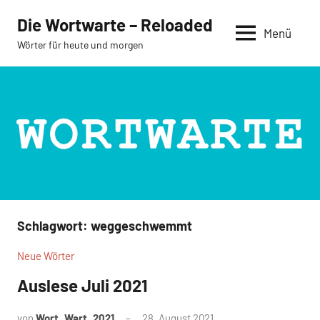
Zum
Die Wortwarte – Reloaded
Inhalt
Menü
Wörter für heute und morgen
springen
Schlagwort:
weggeschwemmt
Neue Wörter
Auslese Juli 2021
von
Wort_Wart_2021
28. August 2021
Keine