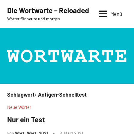
Zum
Die Wortwarte – Reloaded
Inhalt
Menü
Wörter für heute und morgen
springen
Schlagwort:
Antigen-Schnelltest
Neue Wörter
Nur ein Test
von
Wort_Wart_2021
8. März 2021
Keine