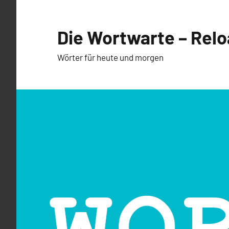
Zum
Inhalt
Die Wortwarte – Rel
springen
Wörter für heute und morgen