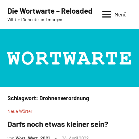
Zum
Die Wortwarte – Reloaded
Inhalt
Menü
Wörter für heute und morgen
springen
Schlagwort:
Drohnenverordnung
Neue Wörter
Darfs noch etwas kleiner sein?
von
Wort_Wart_2021
24. April 2022
Keine