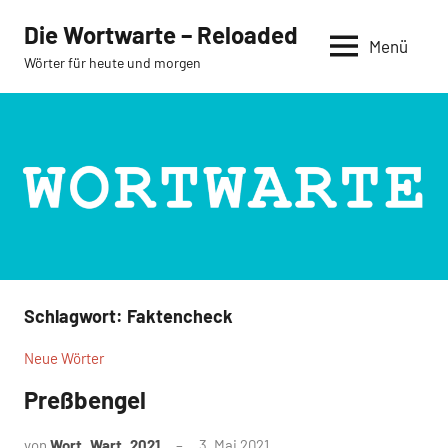
Zum
Die Wortwarte – Reloaded
Inhalt
Menü
Wörter für heute und morgen
springen
Schlagwort:
Faktencheck
Neue Wörter
Preßbengel
von
Wort_Wart_2021
3. Mai 2021
Keine