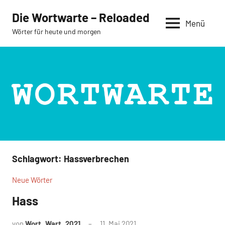
Zum
Die Wortwarte – Reloaded
Inhalt
Menü
Wörter für heute und morgen
springen
Schlagwort:
Hassverbrechen
Neue Wörter
Hass
von
Wort_Wart_2021
11. Mai 2021
Keine