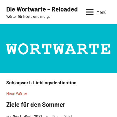
Zum
Die Wortwarte – Reloaded
Inhalt
Menü
Wörter für heute und morgen
springen
Schlagwort:
Lieblingsdestination
Neue Wörter
Ziele für den Sommer
von
Wort_Wart_2021
18. Juli 2021
Keine