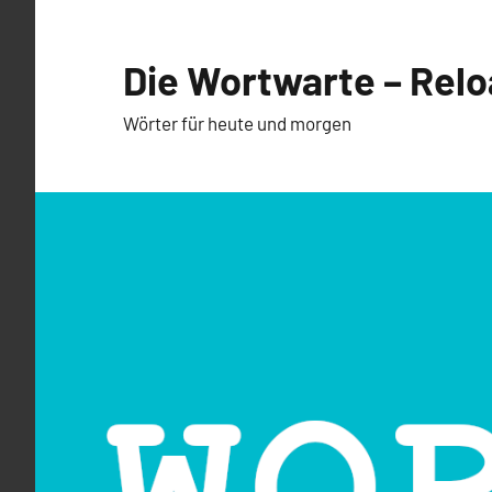
Zum
Inhalt
Die Wortwarte – Rel
springen
Wörter für heute und morgen