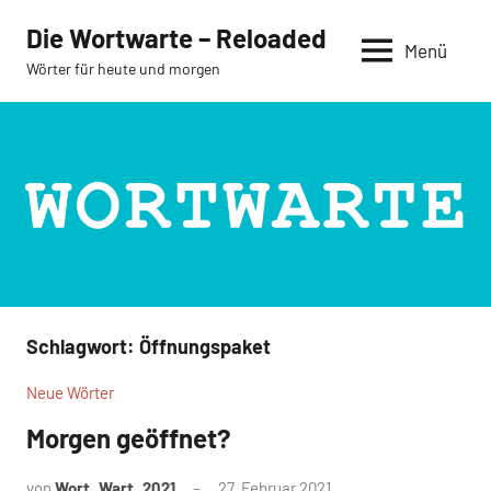
Zum
Die Wortwarte – Reloaded
Inhalt
Menü
Wörter für heute und morgen
springen
Schlagwort:
Öffnungspaket
Neue Wörter
Morgen geöffnet?
von
Wort_Wart_2021
27. Februar 2021
Keine