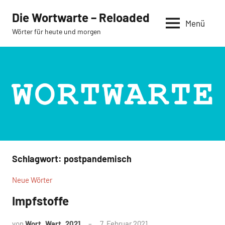
Zum
Die Wortwarte – Reloaded
Inhalt
Menü
Wörter für heute und morgen
springen
Schlagwort:
postpandemisch
Neue Wörter
Impfstoffe
von
Wort_Wart_2021
7. Februar 2021
Keine