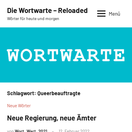
Zum
Die Wortwarte – Reloaded
Inhalt
Menü
Wörter für heute und morgen
springen
Schlagwort:
Queerbeauftragte
Neue Wörter
Neue Regierung, neue Ämter
von
Wort_Wart_2021
12. Februar 2022
Keine