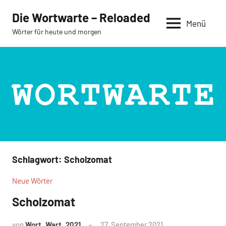
Zum
Die Wortwarte – Reloaded
Inhalt
Menü
Wörter für heute und morgen
springen
Schlagwort:
Scholzomat
Neue Wörter
Scholzomat
von
Wort_Wart_2021
27. September 2021
Keine