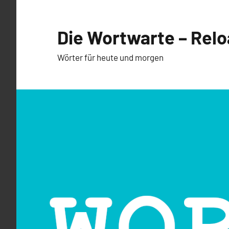
Zum
Inhalt
Die Wortwarte – Rel
springen
Wörter für heute und morgen