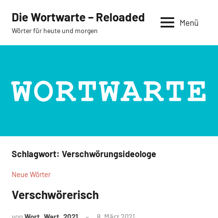
Zum
Die Wortwarte – Reloaded
Inhalt
Menü
Wörter für heute und morgen
springen
Schlagwort:
Verschwörungsideologe
Neue Wörter
Verschwörerisch
von
Wort_Wart_2021
8. März 2021
Keine