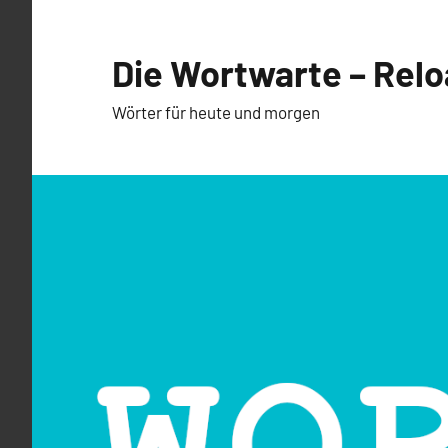
Zum
Inhalt
Die Wortwarte – Rel
springen
Wörter für heute und morgen