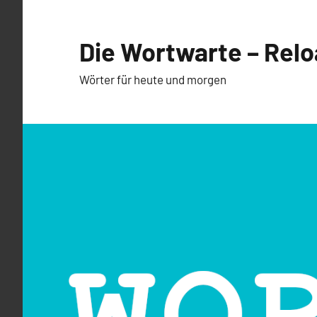
Zum
Inhalt
Die Wortwarte – Rel
springen
Wörter für heute und morgen