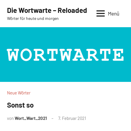
Zum
Die Wortwarte – Reloaded
Inhalt
Menü
Wörter für heute und morgen
springen
Neue Wörter
Sonst so
von
Wort_Wart_2021
7. Februar 2021
Keine
Kommentare