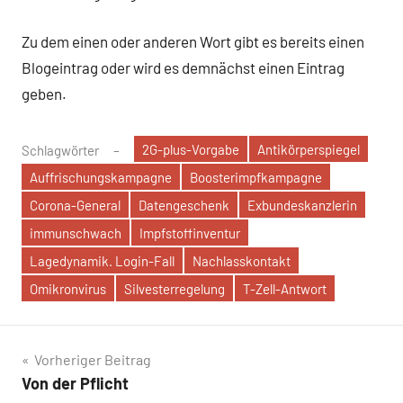
Zu dem einen oder anderen Wort gibt es bereits einen
Blogeintrag oder wird es demnächst einen Eintrag
geben.
2G-plus-Vorgabe
Antikörperspiegel
Schlagwörter
Auffrischungskampagne
Boosterimpfkampagne
Corona-General
Datengeschenk
Exbundeskanzlerin
immunschwach
Impfstoffinventur
Lagedynamik. Login-Fall
Nachlasskontakt
Omikronvirus
Silvesterregelung
T-Zell-Antwort
Beitragsnavigation
Vorheriger Beitrag
Von der Pflicht