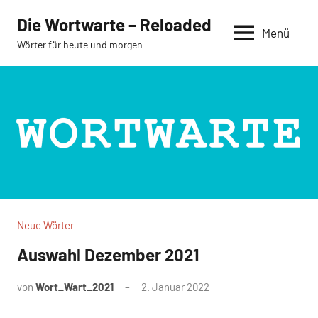
Zum
Die Wortwarte – Reloaded
Inhalt
Menü
Wörter für heute und morgen
springen
Neue Wörter
Auswahl Dezember 2021
von
Wort_Wart_2021
2. Januar 2022
Keine
Kommentare